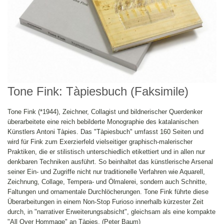
Tone Fink: Tàpiesbuch (Faksimile)
Tone Fink (*1944), Zeichner, Collagist und bildnerischer Querdenker
überarbeitete eine reich bebilderte Monographie des katalanischen
Künstlers Antoni Tàpies. Das "Tàpiesbuch" umfasst 160 Seiten und
wird für Fink zum Exerzierfeld vielseitiger graphisch-malerischer
Praktiken, die er stilistisch unterschiedlich etikettiert und in allen nur
denkbaren Techniken ausführt. So beinhaltet das künstlerische Arsenal
seiner Ein- und Zugriffe nicht nur traditionelle Verfahren wie Aquarell,
Zeichnung, Collage, Tempera- und Ölmalerei, sondern auch Schnitte,
Faltungen und ornamentale Durchlöcherungen. Tone Fink führte diese
Überarbeitungen in einem Non-Stop Furioso innerhalb kürzester Zeit
durch, in "narrativer Erweiterungsabsicht", gleichsam als eine kompakte
"All Over Hommage" an Tàpies. (Peter Baum)