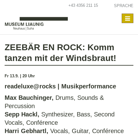
+43 4356 211 15
SPRACHE
Toggle
navigat
ZEEBÄR EN ROCK: Komm
tanzen mit der Windsbraut!
Fr 13.9. | 20 Uhr
readeluxe@rocks | Musikperformance
Max Bauchinger,
Drums, Sounds &
Percussion
Sepp Hackl,
Synthesizer, Bass, Second
Vocals, Conférence
Harri Gebhartl,
Vocals, Guitar, Conférence